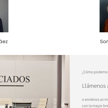
áez
Son
¿Cómo podemos
Llámenos 
o envíenos un me
con la mayor br