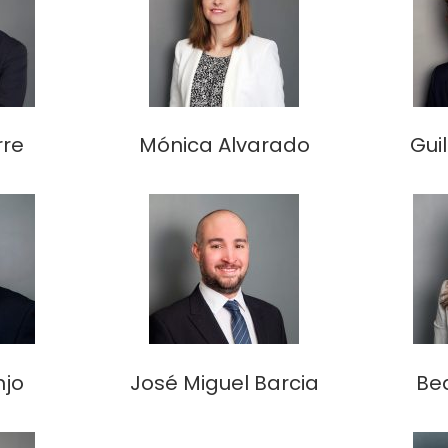
rre
Mónica Alvarado
Gui
njo
José Miguel Barcia
Be