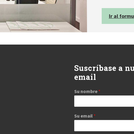
Ir al formu
Suscríbase a nu
email
Su nombre
*
Su email
*