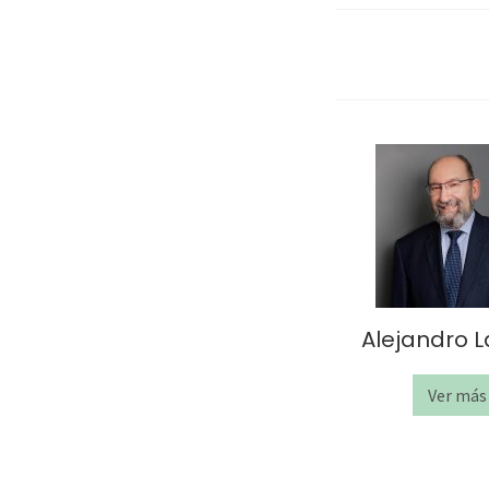
Alejandro L
Ver más
A
l
e
j
a