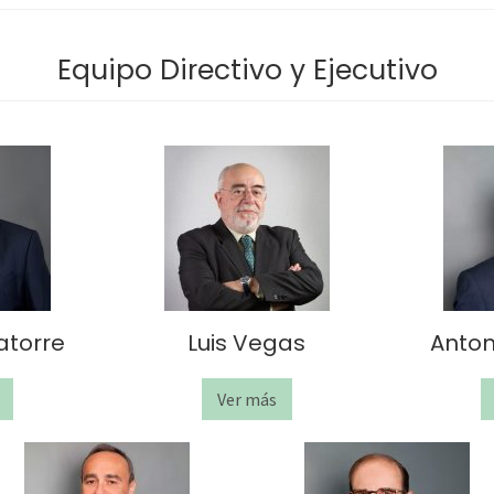
Equipo Directivo y Ejecutivo
atorre
Luis Vegas
Anton
Ver más
L
u
i
s
V