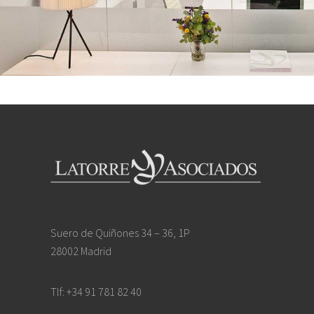
Footer
Suero de Quiñones 34 – 36, 1P
28002 Madrid
Tlf: +34 91 781 82 40